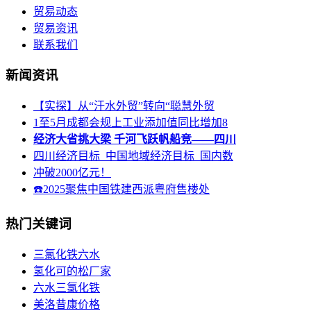
贸易动态
贸易资讯
联系我们
新闻资讯
【实探】从“汗水外贸”转向“聪慧外贸
1至5月成都会规上工业添加值同比增加8
经济大省挑大梁 千河飞跃帆船竞——四川
四川经济目标_中国地域经济目标_国内数
冲破2000亿元！
☎‍2025聚焦中国铁建西派粤府‌‌售楼处
热门关键词
三氯化铁六水
氢化可的松厂家
六水三氯化铁
美洛昔康价格