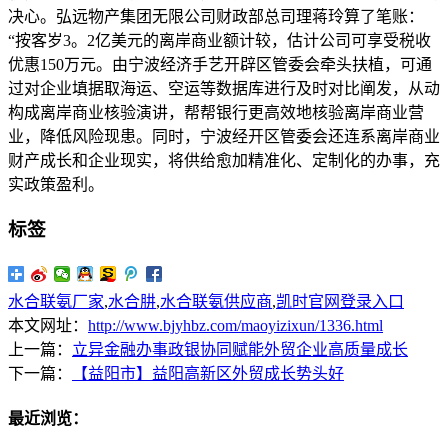
决心。弘远物产集团无限公司财政部总司理蒋玲算了笔账：
“按客岁3。2亿美元的离岸商业额计较，估计公司可享受税收
优惠150万元。由宁波经济手艺开辟区管委会牵头扶植，可通
过对企业填据取海运、空运等数据库进行及时对比阐发，从动
构成离岸商业核验演讲，帮帮银行更高效地核验离岸商业营
业，降低风险现患。同时，宁波经开区管委会还连系离岸商业
财产成长和企业现实，将供给愈加精准化、定制化的办事，充
实政策盈利。
标签
水合联氨厂家
,
水合肼
,
水合联氨供应商
,
凯时官网登录入口
本文网址：
http://www.bjyhbz.com/maoyizixun/1336.html
上一篇：
立异金融办事政银协同赋能外贸企业高质量成长
下一篇：
【益阳市】益阳高新区外贸成长势头好
最近浏览：