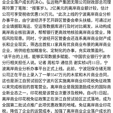
业企业落户成长的决心。弘远物产集团无限公司财政部总司理
蒋玲算了笔账：“按客岁3。2亿美元的离岸商业额计较，估计
公司可享受税收优惠150万元。”此次上线的宁波离岸商业分析
办事平台，由宁波经济手艺开辟区管委会牵头扶植，可通过对
企业填据取海运、空运等数据库进行及时对比阐发，从动构成
离岸商业核验演讲，帮帮银行更高效地核验离岸商业营业，降
低风险现患。同时，宁波经开区管委会还连系离岸商业财产成
长和企业现实，筛选出首批11家具有优良商业布景的离岸商业
企业，将供给愈加精准化、定制化的办事，充实政策盈利。
“该平台的上线，能够实现数据多赋能、”中国农业银行宁波市
分行相关担任人说。记者 周松华 通信员 谢实桢4月11日，宁
波离岸商业分析办事平台正式上线。此前，宁波冠保仓储无限
公司正在平台上录入了一单5547万元的木浆和木片商业合同，
这也是浙江自贸试验区宁波片区实施离岸商业印花税免征政策
以来完成核验的首笔营业。离岸商业是我国激励成长的国际商
业新业态之一，印花税是该营业次要涉及税种。自4月1日起，
离岸商业印花税免征政策正在浙江自贸试验区正式落地，成为
全国第二批试点推广此项优惠政策的地域。免征离岸商业印花
税，降低了企业的运营成本，加强了离岸商业企业落户成长的