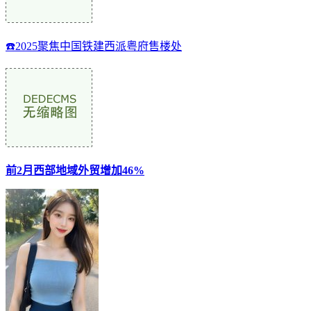
☎‍2025聚焦中国铁建西派粤府‌‌售楼处
前2月西部地域外贸增加46%