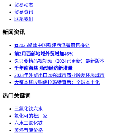
贸易动态
贸易资讯
联系我们
新闻资讯
☎‍2025聚焦中国铁建西派粤府‌‌售楼处
前2月西部地域外贸增加46%
久只要精品视视频（2024已更新）最新版本
千年南海丝 涌动经济新增量
2023年外贸出口20强城市商业顺差环境城市
大钲本钱收购儒拉玛特背后：全球本土化
热门关键词
三氯化铁六水
氢化可的松厂家
六水三氯化铁
美洛昔康价格