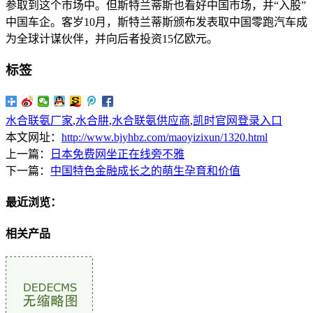
参取到这个市场中。但斯特兰蒂斯也看好中国市场，并“入股”
中国车企。客岁10月，斯特兰蒂斯颁布发表取中国零跑汽车成
为全球计谋伙伴，并向后者投资15亿欧元。
标签
水合联氨厂家
,
水合肼
,
水合联氨供应商
,
凯时官网登录入口
本文网址：
http://www.bjyhbz.com/maoyizixun/1320.html
上一篇：
日本免费网坐正在线旁不雅
下一篇：
中国特色金融成长之的萌生孕育和价值
最近浏览：
相关产品