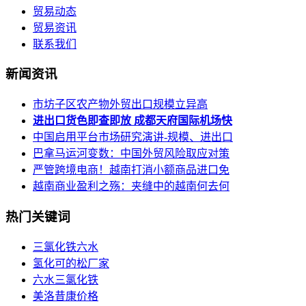
贸易动态
贸易资讯
联系我们
新闻资讯
市坊子区农产物外贸出口规模立异高
进出口货色即查即放 成都天府国际机场快
中国启用平台市场研究演讲-规模、进出口
巴拿马运河变数：中国外贸风险取应对策
严管跨境电商！越南打消小额商品进口免
越南商业盈利之殇：夹缝中的越南何去何
热门关键词
三氯化铁六水
氢化可的松厂家
六水三氯化铁
美洛昔康价格