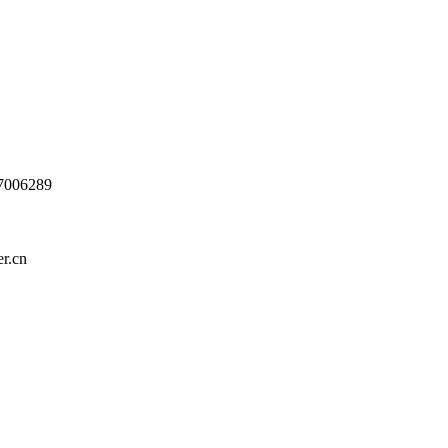
006289
.cn