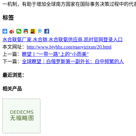
一机制，有助于增加全球南方国家在国际事务决策过程中的代
标签
水合联氨厂家
,
水合肼
,
水合联氨供应商
,
凯时官网登录入口
本文网址：
http://www.bjyhbz.com/maoyizixun/20.html
上一篇：
瞭望丨“一带一路”上的“小而美”
下一篇：
全球瞭望｜白俄罗斯第一副外长：白中频繁的人
最近浏览：
相关产品